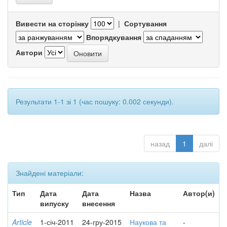
Вивести на сторінку
|
Сортування
Впорядкування
Автори
Результати 1-1 зі 1 (час пошуку: 0.002 секунди).
назад
1
далі
Знайдені матеріали:
Тип
Дата
Дата
Назва
Автор(и)
випуску
внесення
Article
1-січ-2011
24-гру-2015
Наукова та
-