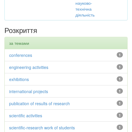
науково-
технічна
діяльність
Розкриття
за темами
conferences
1
engineering activities
1
exhibitions
1
international projects
1
publication of results of research
1
scientific activities
1
scientific-research work of students
1