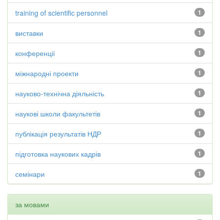
training of scientific personnel
1
виставки
1
конференції
1
міжнародні проекти
1
науково-технічна діяльність
1
наукові школи факультетів
1
публікація результатів НДР
1
підготовка наукових кадрів
1
семінари
1
за мовами