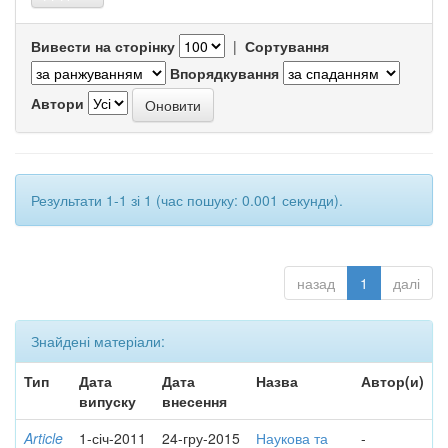
Вивести на сторінку
|
Сортування
Впорядкування
Автори
Результати 1-1 зі 1 (час пошуку: 0.001 секунди).
назад
1
далі
Знайдені матеріали:
Тип
Дата
Дата
Назва
Автор(и)
випуску
внесення
Article
1-січ-2011
24-гру-2015
Наукова та
-