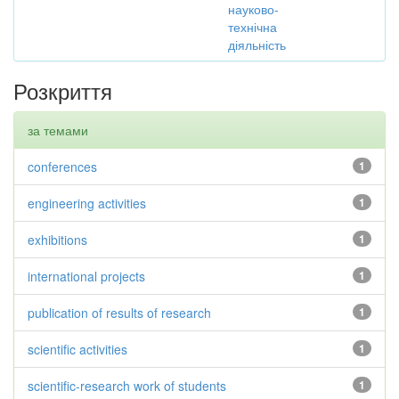
науково-
технічна
діяльність
Розкриття
за темами
conferences
1
engineering activities
1
exhibitions
1
international projects
1
publication of results of research
1
scientific activities
1
scientific-research work of students
1