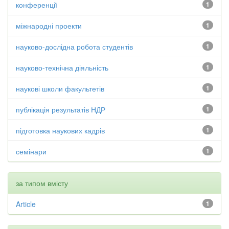
конференції
1
міжнародні проекти
1
науково-дослідна робота студентів
1
науково-технічна діяльність
1
наукові школи факультетів
1
публікація результатів НДР
1
підготовка наукових кадрів
1
семінари
1
за типом вмісту
Article
1