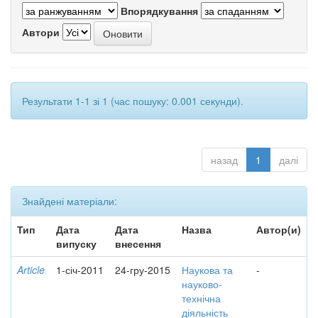
Впорядкування
Автори
Результати 1-1 зі 1 (час пошуку: 0.001 секунди).
назад
1
далі
Знайдені матеріали:
Тип
Дата
Дата
Назва
Автор(и)
випуску
внесення
Article
1-січ-2011
24-гру-2015
Наукова та
-
науково-
технічна
діяльність