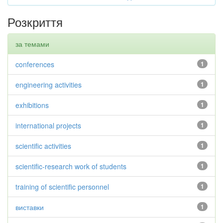
Розкриття
за темами
conferences
1
engineering activities
1
exhibitions
1
international projects
1
scientific activities
1
scientific-research work of students
1
training of scientific personnel
1
виставки
1