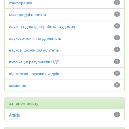
конференції
1
міжнародні проекти
1
науково-дослідна робота студентів
1
науково-технічна діяльність
1
наукові школи факультетів
1
публікація результатів НДР
1
підготовка наукових кадрів
1
семінари
1
за типом вмісту
Article
1