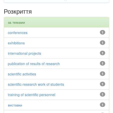
Розкриття
за темами
conferences
1
exhibitions
1
international projects
1
publication of results of research
1
scientific activities
1
scientific-research work of students
1
training of scientific personnel
1
виставки
1