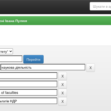
ені Івана Пулюя