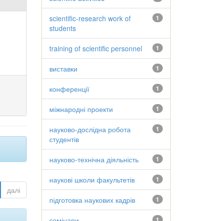
scientific-research work of
1
students
training of scientific personnel
1
виставки
1
конференції
1
міжнародні проекти
1
науково-дослідна робота
1
студентів
науково-технічна діяльність
1
наукові школи факультетів
1
далі
підготовка наукових кадрів
1
семінари
1