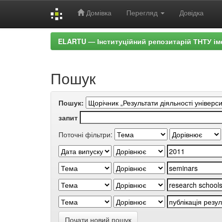
Домівка
Перегляд
Довідка
Skip
ELARTU — Інституційний репозитарій ТНТУ ім
navigation
Пошук
Пошук:
запит
Поточні фільтри:
Почати новий пошук