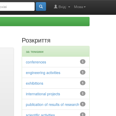
Вхід:
Мова
Розкриття
за темами
conferences
1
engineering activities
1
exhibitions
1
international projects
1
publication of results of research
1
scientific activities
1