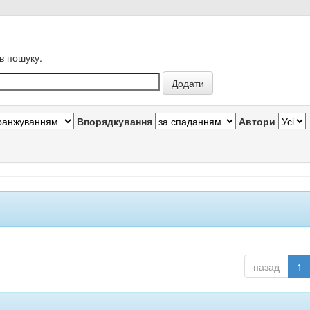
в пошуку.
Впорядкування
Автори
назад
1