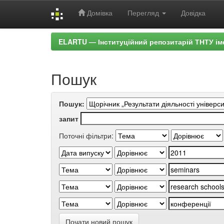
Домівка
Перегляд
Довідка
Skip
ELARTU — Інституційний репозитарій ТНТУ ім
navigation
Пошук
Пошук:
запит
Поточні фільтри:
Почати новий пошук