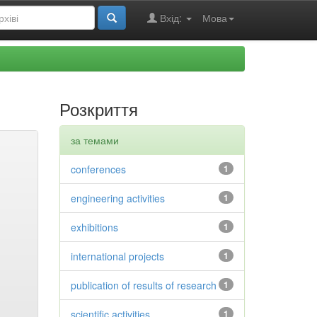
Вхід:
Мова
Розкриття
за темами
conferences
1
engineering activities
1
exhibitions
1
international projects
1
publication of results of research
1
scientific activities
1