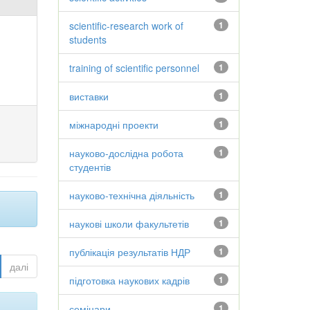
scientific-research work of
1
students
training of scientific personnel
1
виставки
1
міжнародні проекти
1
науково-дослідна робота
1
студентів
науково-технічна діяльність
1
наукові школи факультетів
1
публікація результатів НДР
1
далі
підготовка наукових кадрів
1
семінари
1