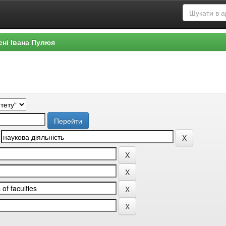
ені Івана Пулюя