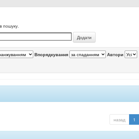
в пошуку.
Впорядкування
Автори
назад
1