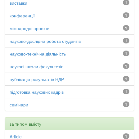
виставки
1
конференції
1
міжнародні проекти
1
науково-дослідна робота студентів
1
науково-технічна діяльність
1
наукові школи факультетів
1
публікація результатів НДР
1
підготовка наукових кадрів
1
семінари
1
за типом вмісту
Article
1