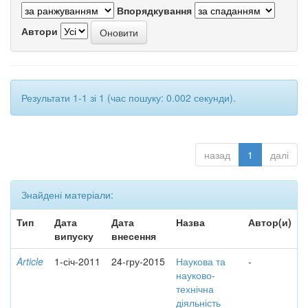
Впорядкування
Автори
Результати 1-1 зі 1 (час пошуку: 0.002 секунди).
назад
1
далі
Знайдені матеріали:
Тип
Дата
Дата
Назва
Автор(и)
випуску
внесення
Article
1-січ-2011
24-гру-2015
Наукова та
-
науково-
технічна
діяльність