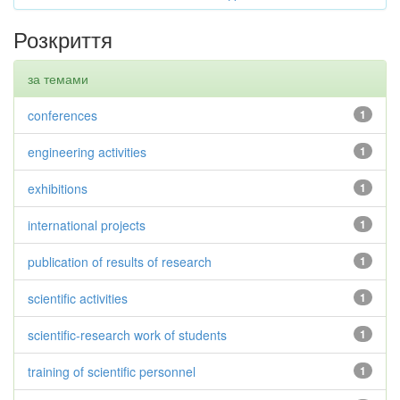
Розкриття
за темами
conferences
1
engineering activities
1
exhibitions
1
international projects
1
publication of results of research
1
scientific activities
1
scientific-research work of students
1
training of scientific personnel
1