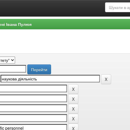
ені Івана Пулюя