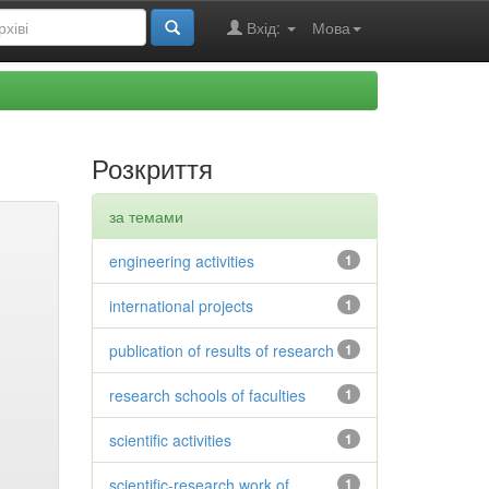
Вхід:
Мова
Розкриття
за темами
engineering activities
1
international projects
1
publication of results of research
1
research schools of faculties
1
scientific activities
1
scientific-research work of
1