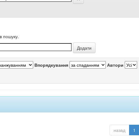
в пошуку.
Впорядкування
Автори
назад
1