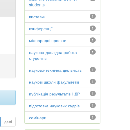
students
виставки
1
конференції
1
міжнародні проекти
1
науково-дослідна робота
1
студентів
науково-технічна діяльність
1
наукові школи факультетів
1
публікація результатів НДР
1
підготовка наукових кадрів
1
семінари
1
далі