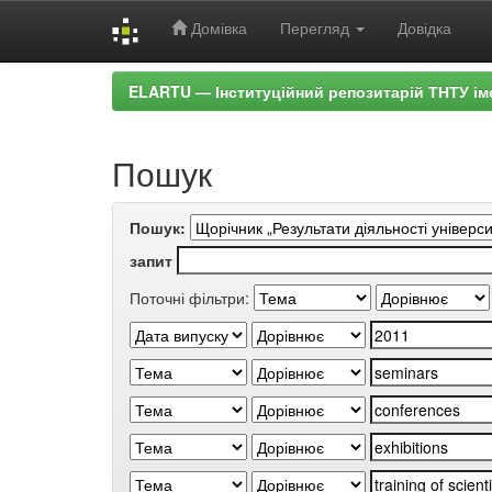
Домівка
Перегляд
Довідка
Skip
ELARTU — Інституційний репозитарій ТНТУ ім
navigation
Пошук
Пошук:
запит
Поточні фільтри: