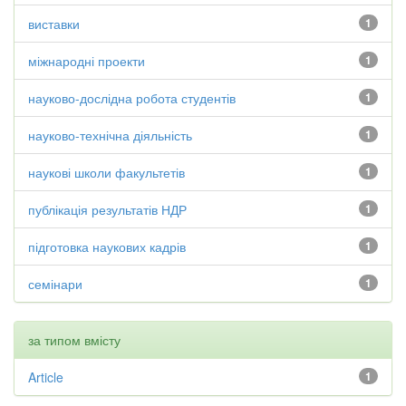
виставки
1
міжнародні проекти
1
науково-дослідна робота студентів
1
науково-технічна діяльність
1
наукові школи факультетів
1
публікація результатів НДР
1
підготовка наукових кадрів
1
семінари
1
за типом вмісту
Article
1