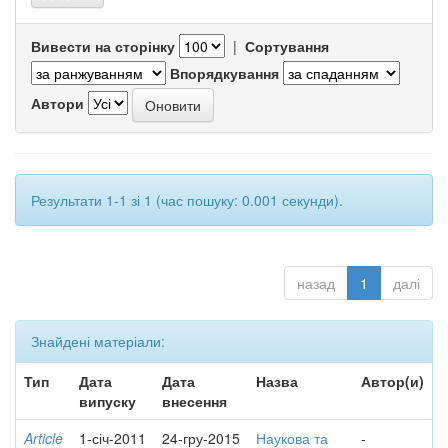
Вивести на сторінку
|
Сортування
Впорядкування
Автори
Результати 1-1 зі 1 (час пошуку: 0.001 секунди).
назад
1
далі
Знайдені матеріали:
Тип
Дата
Дата
Назва
Автор(и)
випуску
внесення
Article
1-січ-2011
24-гру-2015
Наукова та
-