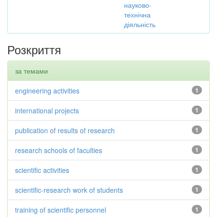
науково-
технічна
діяльність
Розкриття
за темами
engineering activities
1
international projects
1
publication of results of research
1
research schools of faculties
1
scientific activities
1
scientific-research work of students
1
training of scientific personnel
1