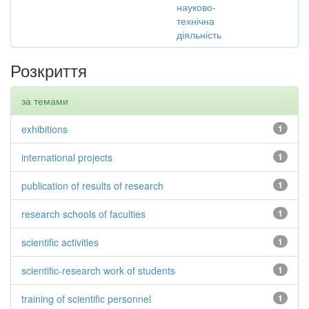
науково-
технічна
діяльність
Розкриття
за темами
exhibitions
1
international projects
1
publication of results of research
1
research schools of faculties
1
scientific activities
1
scientific-research work of students
1
training of scientific personnel
1