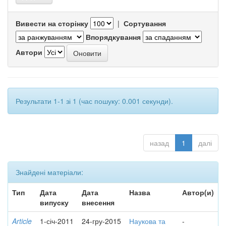
Вивести на сторінку
|
Сортування
Впорядкування
Автори
Результати 1-1 зі 1 (час пошуку: 0.001 секунди).
назад
1
далі
Знайдені матеріали:
Тип
Дата
Дата
Назва
Автор(и)
випуску
внесення
Article
1-січ-2011
24-гру-2015
Наукова та
-