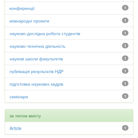
конференції
1
міжнародні проекти
1
науково-дослідна робота студентів
1
науково-технічна діяльність
1
наукові школи факультетів
1
публікація результатів НДР
1
підготовка наукових кадрів
1
семінари
1
за типом вмісту
Article
1