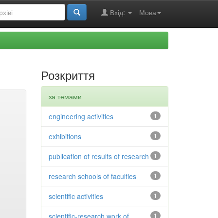
Вхід:
Мова
Розкриття
за темами
engineering activities
1
exhibitions
1
publication of results of research
1
research schools of faculties
1
scientific activities
1
scientific-research work of
1