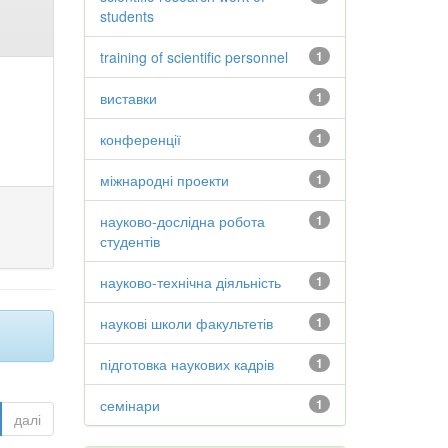
students
training of scientific personnel
1
виставки
1
конференції
1
міжнародні проекти
1
науково-дослідна робота
1
студентів
науково-технічна діяльність
1
наукові школи факультетів
1
підготовка наукових кадрів
1
семінари
1
далі