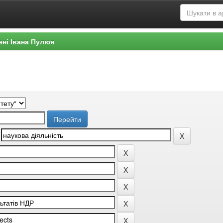
ені Івана Пулюя