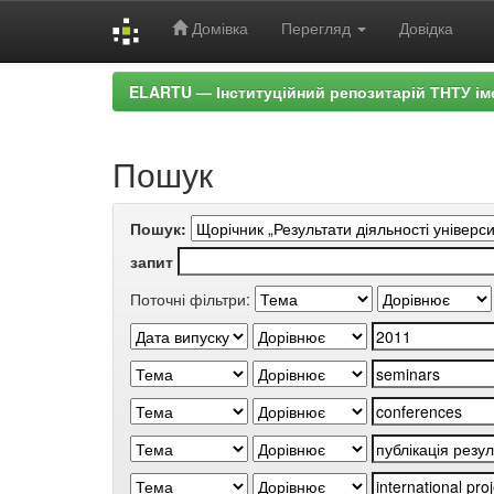
Домівка
Перегляд
Довідка
Skip
ELARTU — Інституційний репозитарій ТНТУ ім
navigation
Пошук
Пошук:
запит
Поточні фільтри: