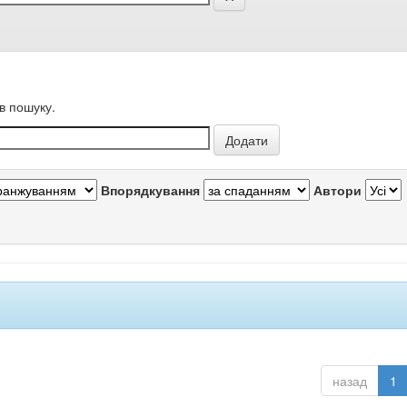
в пошуку.
Впорядкування
Автори
назад
1