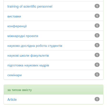
training of scientific personnel
1
виставки
1
конференції
1
міжнародні проекти
1
науково-дослідна робота студентів
1
наукові школи факультетів
1
підготовка наукових кадрів
1
семінари
1
за типом вмісту
Article
1