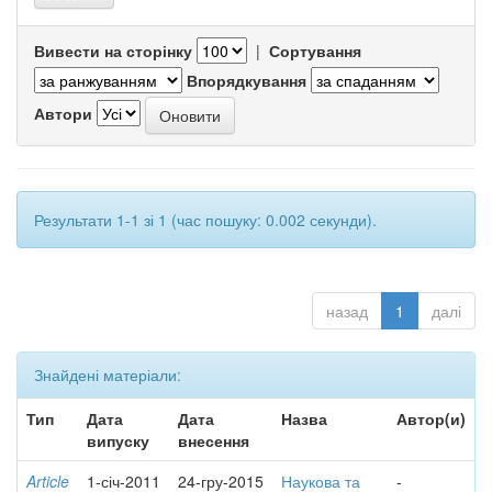
Вивести на сторінку
|
Сортування
Впорядкування
Автори
Результати 1-1 зі 1 (час пошуку: 0.002 секунди).
назад
1
далі
Знайдені матеріали:
Тип
Дата
Дата
Назва
Автор(и)
випуску
внесення
Article
1-січ-2011
24-гру-2015
Наукова та
-