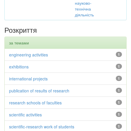
науково-
технічна
діяльність
Розкриття
за темами
engineering activities
1
exhibitions
1
international projects
1
publication of results of research
1
research schools of faculties
1
scientific activities
1
scientific-research work of students
1