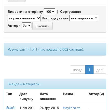
Вивести на сторінку
|
Сортування
Впорядкування
Автори
Результати 1-1 зі 1 (час пошуку: 0.002 секунди).
назад
1
далі
Знайдені матеріали:
Тип
Дата
Дата
Назва
Автор(и)
випуску
внесення
Article
1-січ-2011
24-гру-2015
Наукова та
-