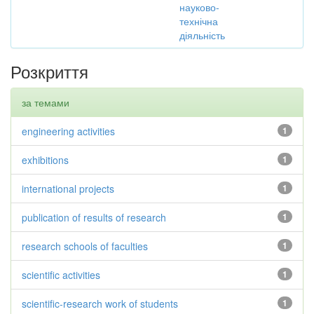
науково-
технічна
діяльність
Розкриття
за темами
engineering activities
1
exhibitions
1
international projects
1
publication of results of research
1
research schools of faculties
1
scientific activities
1
scientific-research work of students
1