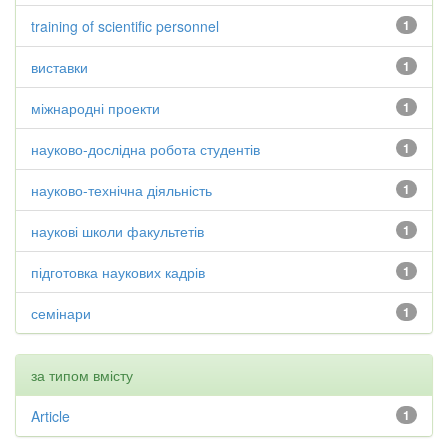
training of scientific personnel
1
виставки
1
міжнародні проекти
1
науково-дослідна робота студентів
1
науково-технічна діяльність
1
наукові школи факультетів
1
підготовка наукових кадрів
1
семінари
1
за типом вмісту
Article
1