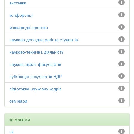
виставки
1
конференції
1
міжнародні проекти
1
науково-дослідна робота студентів
1
науково-технічна діяльність
1
наукові школи факультетів
1
публікація результатів НДР
1
підготовка наукових кадрів
1
семінари
1
за мовами
uk
1