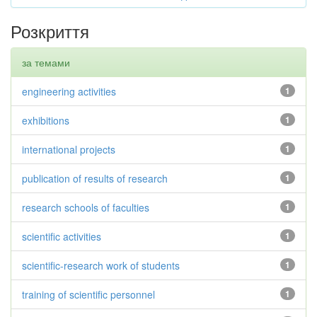
Розкриття
за темами
engineering activities
1
exhibitions
1
international projects
1
publication of results of research
1
research schools of faculties
1
scientific activities
1
scientific-research work of students
1
training of scientific personnel
1