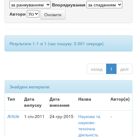
Впорядкування
Автори
Результати 1-1 зі 1 (час пошуку: 0.001 секунди).
назад
1
далі
Знайдені матеріали:
Тип
Дата
Дата
Назва
Автор(и)
випуску
внесення
Article
1-січ-2011
24-гру-2015
Наукова та
-
науково-
технічна
діяльність