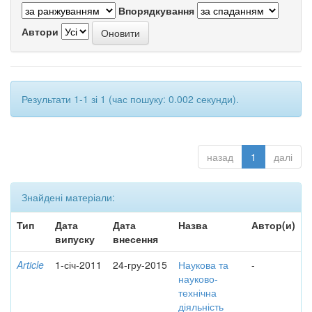
Впорядкування
Автори
Результати 1-1 зі 1 (час пошуку: 0.002 секунди).
назад
1
далі
Знайдені матеріали:
Тип
Дата
Дата
Назва
Автор(и)
випуску
внесення
Article
1-січ-2011
24-гру-2015
Наукова та
-
науково-
технічна
діяльність