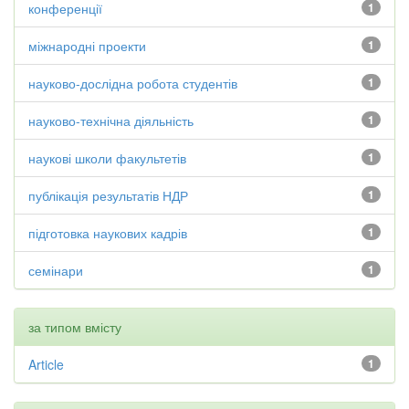
конференції
1
міжнародні проекти
1
науково-дослідна робота студентів
1
науково-технічна діяльність
1
наукові школи факультетів
1
публікація результатів НДР
1
підготовка наукових кадрів
1
семінари
1
за типом вмісту
Article
1