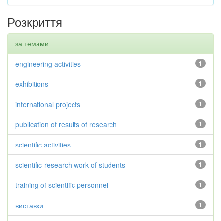
Розкриття
за темами
engineering activities
1
exhibitions
1
international projects
1
publication of results of research
1
scientific activities
1
scientific-research work of students
1
training of scientific personnel
1
виставки
1