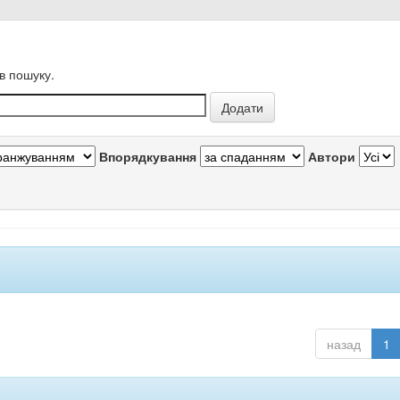
в пошуку.
Впорядкування
Автори
назад
1