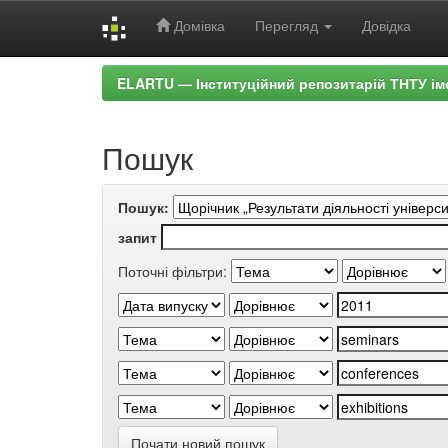
Домівка
Перегляд
Довідка
Skip
ELARTU — Інституційний репозитарій ТНТУ ім
navigation
Пошук
Пошук:
запит
Поточні фільтри:
Почати новий пошук