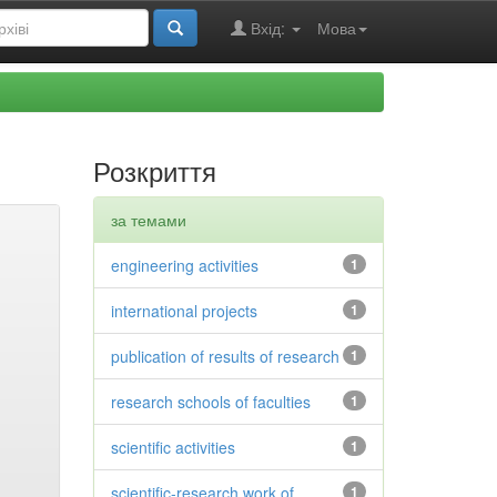
Вхід:
Мова
Розкриття
за темами
engineering activities
1
international projects
1
publication of results of research
1
research schools of faculties
1
scientific activities
1
scientific-research work of
1