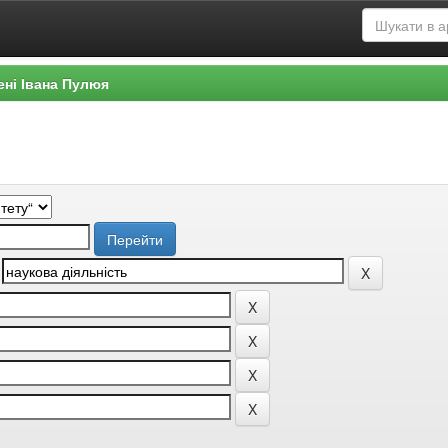
ені Івана Пулюя