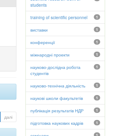
students
training of scientific personnel
1
виставки
1
конференції
1
міжнародні проекти
1
науково-дослідна робота
1
студентів
науково-технічна діяльність
1
наукові школи факультетів
1
публікація результатів НДР
1
далі
підготовка наукових кадрів
1
семінари
1