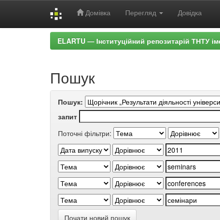
Домівка
Перегляд
Довідка
Skip
ELARTU — Інституційний репозитарій ТНТУ ім
navigation
Пошук
Пошук:
запит
Поточні фільтри:
Почати новий пошук