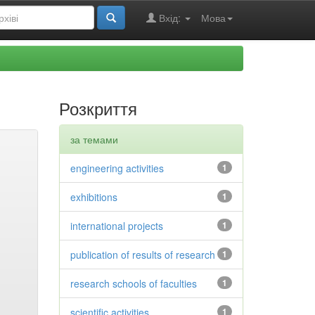
Вхід:
Мова
Розкриття
за темами
engineering activities
1
exhibitions
1
international projects
1
publication of results of research
1
research schools of faculties
1
scientific activities
1