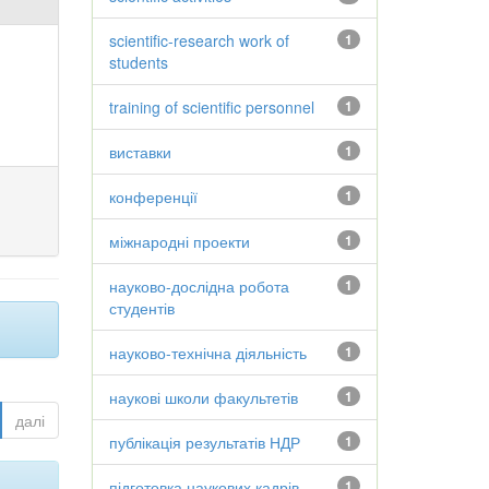
scientific-research work of
1
students
training of scientific personnel
1
виставки
1
конференції
1
міжнародні проекти
1
науково-дослідна робота
1
студентів
науково-технічна діяльність
1
наукові школи факультетів
1
далі
публікація результатів НДР
1
підготовка наукових кадрів
1