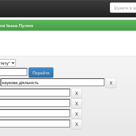
ені Івана Пулюя