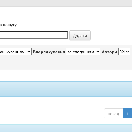
в пошуку.
Впорядкування
Автори
назад
1