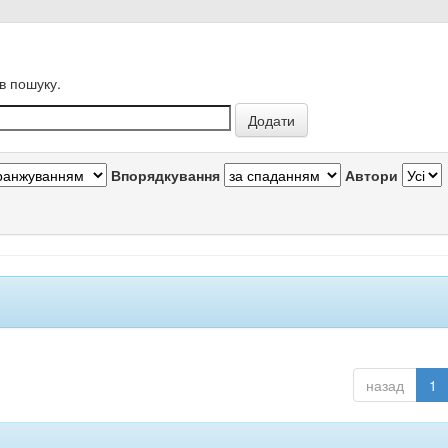
в пошуку.
Впорядкування
Автори
назад
1