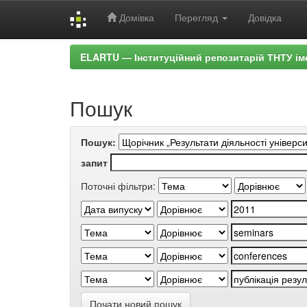
Домівка
Перегляд
Довідка
Skip
ELARTU — Інституційний репозитарій ТНТУ ім
navigation
Пошук
Пошук:
запит
Поточні фільтри:
Почати новий пошук