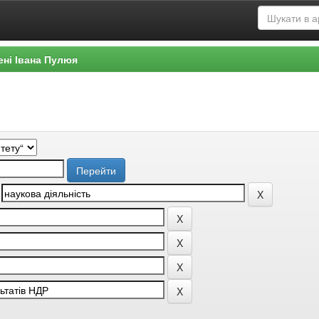
ені Івана Пулюя