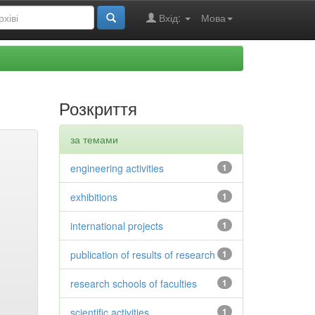
Вхід:
Мова
Розкриття
за темами
engineering activities
1
exhibitions
1
international projects
1
publication of results of research
1
research schools of faculties
1
scientific activities
1