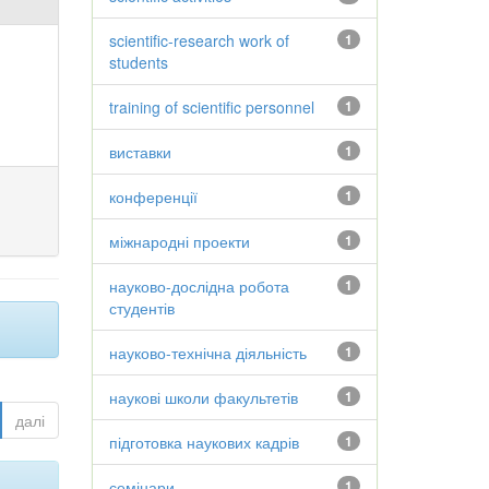
scientific-research work of
1
students
training of scientific personnel
1
виставки
1
конференції
1
міжнародні проекти
1
науково-дослідна робота
1
студентів
науково-технічна діяльність
1
наукові школи факультетів
1
далі
підготовка наукових кадрів
1
семінари
1