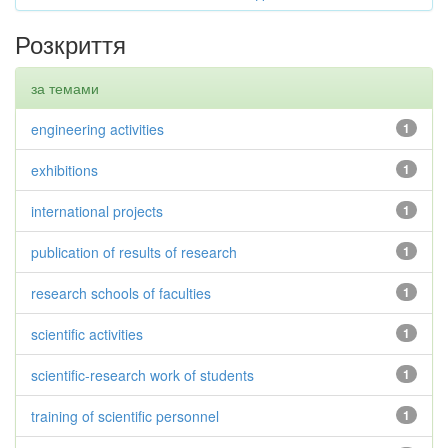
Розкриття
за темами
engineering activities
1
exhibitions
1
international projects
1
publication of results of research
1
research schools of faculties
1
scientific activities
1
scientific-research work of students
1
training of scientific personnel
1