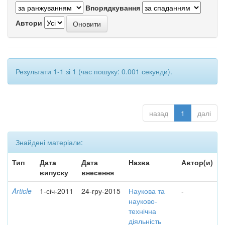
Впорядкування
Автори
Результати 1-1 зі 1 (час пошуку: 0.001 секунди).
назад
1
далі
Знайдені матеріали:
Тип
Дата
Дата
Назва
Автор(и)
випуску
внесення
Article
1-січ-2011
24-гру-2015
Наукова та
-
науково-
технічна
діяльність