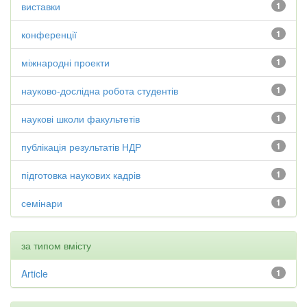
виставки
1
конференції
1
міжнародні проекти
1
науково-дослідна робота студентів
1
наукові школи факультетів
1
публікація результатів НДР
1
підготовка наукових кадрів
1
семінари
1
за типом вмісту
Article
1