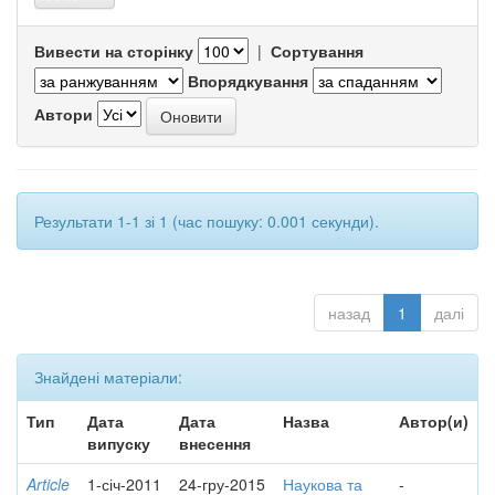
Вивести на сторінку
|
Сортування
Впорядкування
Автори
Результати 1-1 зі 1 (час пошуку: 0.001 секунди).
назад
1
далі
Знайдені матеріали:
Тип
Дата
Дата
Назва
Автор(и)
випуску
внесення
Article
1-січ-2011
24-гру-2015
Наукова та
-