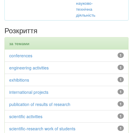
науково-
технічна
діяльність
Розкриття
за темами
conferences
1
engineering activities
1
exhibitions
1
international projects
1
publication of results of research
1
scientific activities
1
scientific-research work of students
1