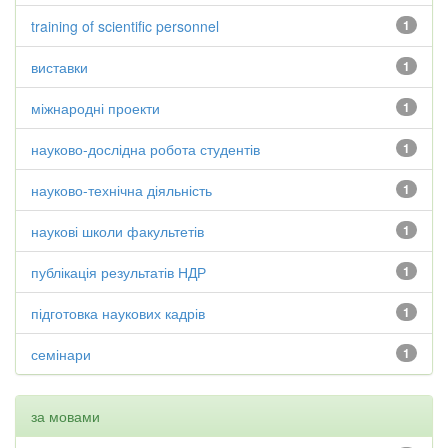
training of scientific personnel
1
виставки
1
міжнародні проекти
1
науково-дослідна робота студентів
1
науково-технічна діяльність
1
наукові школи факультетів
1
публікація результатів НДР
1
підготовка наукових кадрів
1
семінари
1
за мовами