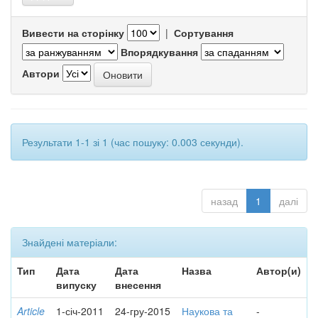
Вивести на сторінку
|
Сортування
Впорядкування
Автори
Результати 1-1 зі 1 (час пошуку: 0.003 секунди).
назад
1
далі
Знайдені матеріали:
Тип
Дата
Дата
Назва
Автор(и)
випуску
внесення
Article
1-січ-2011
24-гру-2015
Наукова та
-