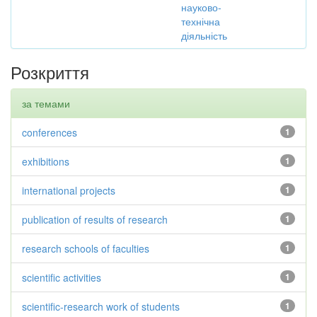
науково-
технічна
діяльність
Розкриття
за темами
conferences
1
exhibitions
1
international projects
1
publication of results of research
1
research schools of faculties
1
scientific activities
1
scientific-research work of students
1