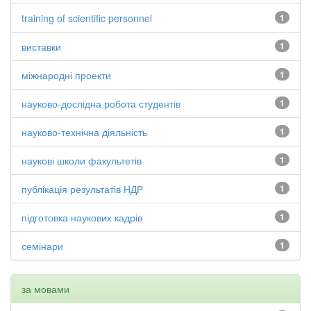
training of scientific personnel
1
виставки
1
міжнародні проекти
1
науково-дослідна робота студентів
1
науково-технічна діяльність
1
наукові школи факультетів
1
публікація результатів НДР
1
підготовка наукових кадрів
1
семінари
1
за мовами