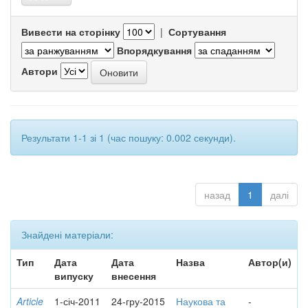
Вивести на сторінку
|
Сортування
Впорядкування
Автори
Результати 1-1 зі 1 (час пошуку: 0.002 секунди).
назад
1
далі
Знайдені матеріали:
Тип
Дата
Дата
Назва
Автор(и)
випуску
внесення
Article
1-січ-2011
24-гру-2015
Наукова та
-