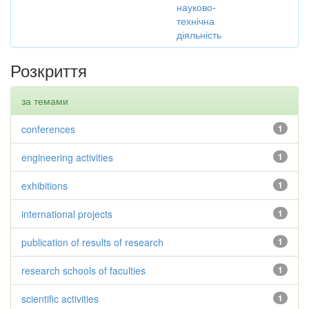
науково-
технічна
діяльність
Розкриття
за темами
conferences
1
engineering activities
1
exhibitions
1
international projects
1
publication of results of research
1
research schools of faculties
1
scientific activities
1