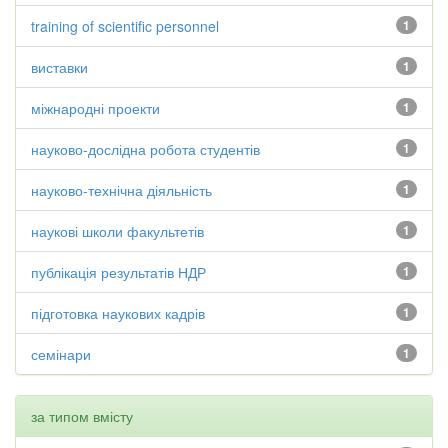
training of scientific personnel
1
виставки
1
міжнародні проекти
1
науково-дослідна робота студентів
1
науково-технічна діяльність
1
наукові школи факультетів
1
публікація результатів НДР
1
підготовка наукових кадрів
1
семінари
1
за типом вмісту