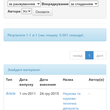
Впорядкування
Автори
Результати 1-1 зі 1 (час пошуку: 0.001 секунди).
назад
1
далі
Знайдені матеріали:
Тип
Дата
Дата
Назва
Автор(и)
випуску
внесення
Article
1-січ-2011
24-гру-2015
Наукова та
-
науково-
технічна
діяльність