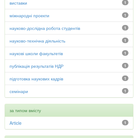
виставки
1
міжнародні проекти
1
науково-дослідна робота студентів
1
науково-технічна діяльність
1
наукові школи факультетів
1
публікація результатів НДР
1
підготовка наукових кадрів
1
семінари
1
за типом вмісту
Article
1