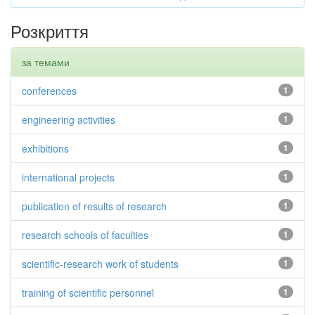
Розкриття
за темами
conferences
1
engineering activities
1
exhibitions
1
international projects
1
publication of results of research
1
research schools of faculties
1
scientific-research work of students
1
training of scientific personnel
1