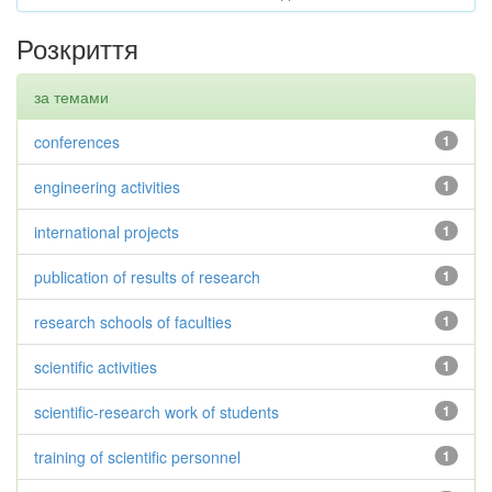
Розкриття
за темами
conferences
1
engineering activities
1
international projects
1
publication of results of research
1
research schools of faculties
1
scientific activities
1
scientific-research work of students
1
training of scientific personnel
1