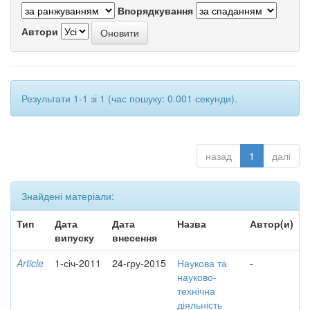
Впорядкування
Автори
Результати 1-1 зі 1 (час пошуку: 0.001 секунди).
назад
1
далі
Знайдені матеріали:
Тип
Дата
Дата
Назва
Автор(и)
випуску
внесення
Article
1-січ-2011
24-гру-2015
Наукова та
-
науково-
технічна
діяльність