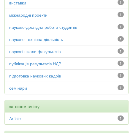
виставки
1
міжнародні проекти
1
науково-дослідна робота студентів
1
науково-технічна діяльність
1
наукові школи факультетів
1
публікація результатів НДР
1
підготовка наукових кадрів
1
семінари
1
за типом вмісту
Article
1