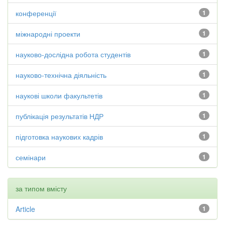
конференції
1
міжнародні проекти
1
науково-дослідна робота студентів
1
науково-технічна діяльність
1
наукові школи факультетів
1
публікація результатів НДР
1
підготовка наукових кадрів
1
семінари
1
за типом вмісту
Article
1