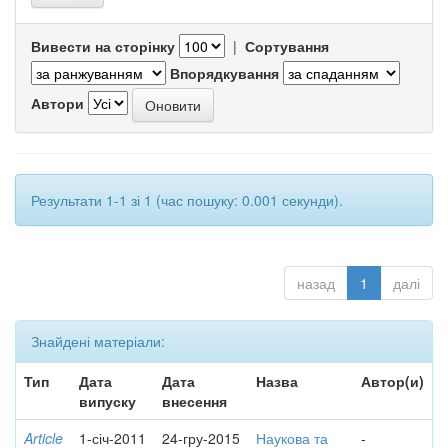
Вивести на сторінку
|
Сортування
Впорядкування
Автори
Результати 1-1 зі 1 (час пошуку: 0.001 секунди).
назад
1
далі
Знайдені матеріали:
Тип
Дата
Дата
Назва
Автор(и)
випуску
внесення
Article
1-січ-2011
24-гру-2015
Наукова та
-