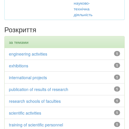
науково-
технічна
діяльність
Розкриття
за темами
engineering activities
1
exhibitions
1
international projects
1
publication of results of research
1
research schools of faculties
1
scientific activities
1
training of scientific personnel
1