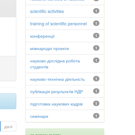
scientific activities
1
training of scientific personnel
1
конференції
1
міжнародні проекти
1
науково-дослідна робота
1
студентів
науково-технічна діяльність
1
публікація результатів НДР
1
підготовка наукових кадрів
1
семінари
1
далі
за типом вмісту