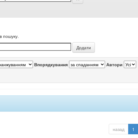
в пошуку.
Впорядкування
Автори
назад
1