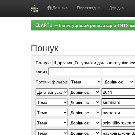
Домівка
Перегляд
Довідка
Skip
ELARTU — Інституційний репозитарій ТНТУ ім
navigation
Пошук
Пошук:
запит
Поточні фільтри: