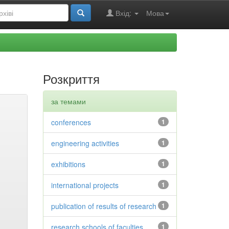
Вхід:
Мова
Розкриття
за темами
conferences
1
engineering activities
1
exhibitions
1
international projects
1
publication of results of research
1
research schools of faculties
1