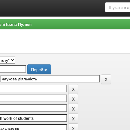
ені Івана Пулюя