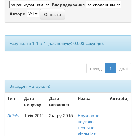
Впорядкування
Автори
Результати 1-1 зі 1 (час пошуку: 0.003 секунди).
назад
1
далі
Знайдені матеріали:
Тип
Дата
Дата
Назва
Автор(и)
випуску
внесення
Article
1-січ-2011
24-гру-2015
Наукова та
-
науково-
технічна
діяльність