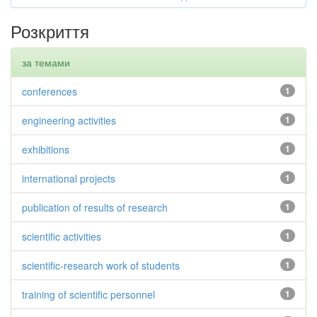
Розкриття
за темами
conferences
1
engineering activities
1
exhibitions
1
international projects
1
publication of results of research
1
scientific activities
1
scientific-research work of students
1
training of scientific personnel
1