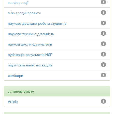
конференції
1
міжнародні проекти
1
науково-дослідна робота студентів
1
науково-технічна діяльність
1
наукові школи факультетів
1
публікація результатів НДР
1
підготовка наукових кадрів
1
семінари
1
за типом вмісту
Article
1