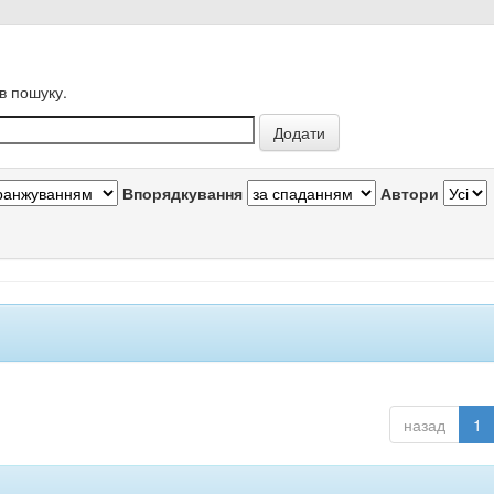
в пошуку.
Впорядкування
Автори
назад
1