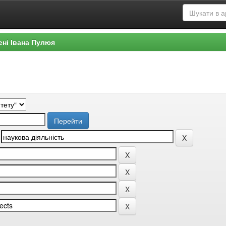
ені Івана Пулюя