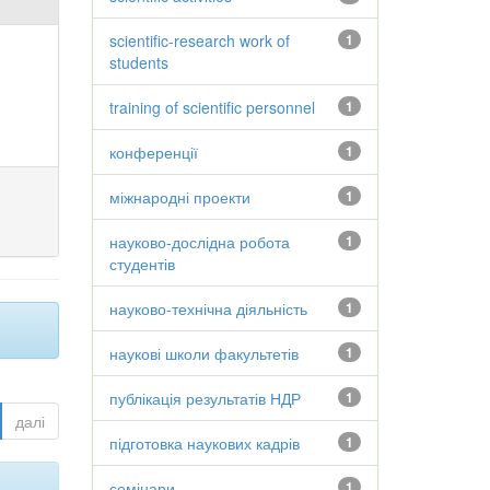
scientific-research work of
1
students
training of scientific personnel
1
конференції
1
міжнародні проекти
1
науково-дослідна робота
1
студентів
науково-технічна діяльність
1
наукові школи факультетів
1
публікація результатів НДР
1
далі
підготовка наукових кадрів
1
семінари
1