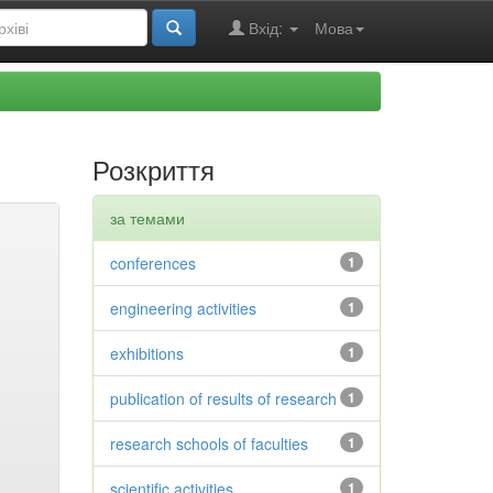
Вхід:
Мова
Розкриття
за темами
conferences
1
engineering activities
1
exhibitions
1
publication of results of research
1
research schools of faculties
1
scientific activities
1