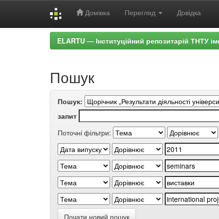
Домівка
Перегляд
Довідка
Skip
ELARTU — Інституційний репозитарій ТНТУ ім
navigation
Пошук
Пошук:
запит
Поточні фільтри:
Почати новий пошук