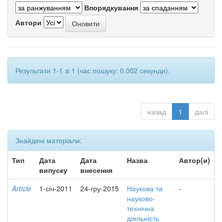
Впорядкування
Автори
Результати 1-1 зі 1 (час пошуку: 0.002 секунди).
назад
1
далі
Знайдені матеріали:
Тип
Дата
Дата
Назва
Автор(и)
випуску
внесення
Article
1-січ-2011
24-гру-2015
Наукова та
-
науково-
технічна
діяльність