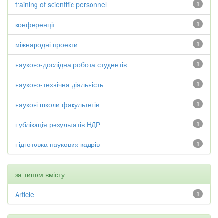
training of scientific personnel
1
конференції
1
міжнародні проекти
1
науково-дослідна робота студентів
1
науково-технічна діяльність
1
наукові школи факультетів
1
публікація результатів НДР
1
підготовка наукових кадрів
1
за типом вмісту
Article
1