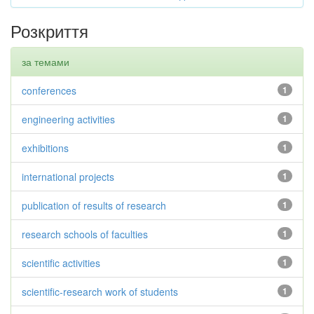
Розкриття
за темами
conferences
1
engineering activities
1
exhibitions
1
international projects
1
publication of results of research
1
research schools of faculties
1
scientific activities
1
scientific-research work of students
1