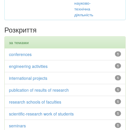
науково-
технічна
діяльність
Розкриття
за темами
conferences
1
engineering activities
1
international projects
1
publication of results of research
1
research schools of faculties
1
scientific-research work of students
1
seminars
1