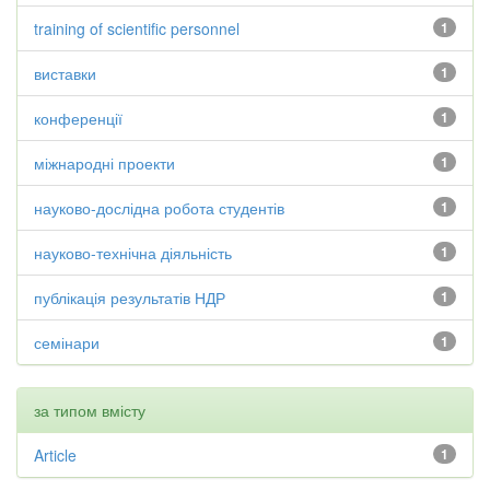
training of scientific personnel
1
виставки
1
конференції
1
міжнародні проекти
1
науково-дослідна робота студентів
1
науково-технічна діяльність
1
публікація результатів НДР
1
семінари
1
за типом вмісту
Article
1