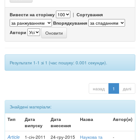
Вивести на сторінку
|
Сортування
Впорядкування
Автори
Результати 1-1 зі 1 (час пошуку: 0.001 секунди).
назад
1
далі
Знайдені матеріали:
Тип
Дата
Дата
Назва
Автор(и)
випуску
внесення
Article
1-січ-2011
24-гру-2015
Наукова та
-