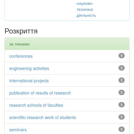
науково-
технічна
діяльність
Розкриття
за темами
conferences
1
engineering activities
1
international projects
1
publication of results of research
1
research schools of faculties
1
scientific-research work of students
1
seminars
1