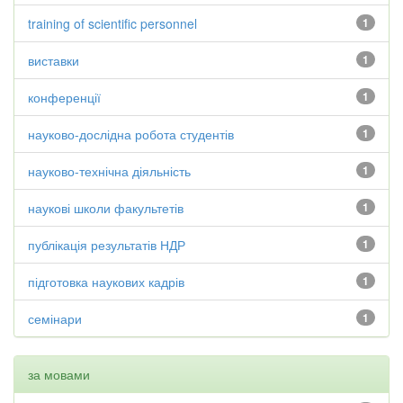
training of scientific personnel
1
виставки
1
конференції
1
науково-дослідна робота студентів
1
науково-технічна діяльність
1
наукові школи факультетів
1
публікація результатів НДР
1
підготовка наукових кадрів
1
семінари
1
за мовами