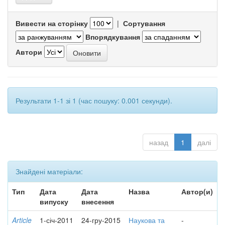
Вивести на сторінку
|
Сортування
Впорядкування
Автори
Результати 1-1 зі 1 (час пошуку: 0.001 секунди).
назад
1
далі
Знайдені матеріали:
Тип
Дата
Дата
Назва
Автор(и)
випуску
внесення
Article
1-січ-2011
24-гру-2015
Наукова та
-