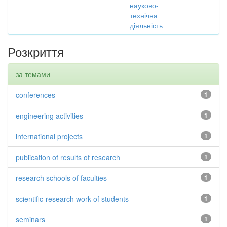
науково-
технічна
діяльність
Розкриття
за темами
conferences
1
engineering activities
1
international projects
1
publication of results of research
1
research schools of faculties
1
scientific-research work of students
1
seminars
1