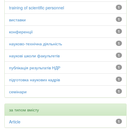
training of scientific personnel
1
виставки
1
конференції
1
науково-технічна діяльність
1
наукові школи факультетів
1
публікація результатів НДР
1
підготовка наукових кадрів
1
семінари
1
за типом вмісту
Article
1