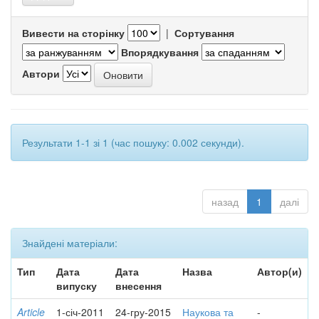
Вивести на сторінку
|
Сортування
Впорядкування
Автори
Результати 1-1 зі 1 (час пошуку: 0.002 секунди).
назад
1
далі
Знайдені матеріали:
Тип
Дата
Дата
Назва
Автор(и)
випуску
внесення
Article
1-січ-2011
24-гру-2015
Наукова та
-