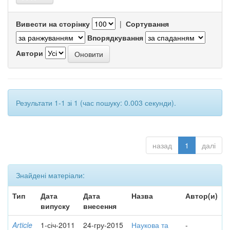
Вивести на сторінку
|
Сортування
Впорядкування
Автори
Результати 1-1 зі 1 (час пошуку: 0.003 секунди).
назад
1
далі
Знайдені матеріали:
Тип
Дата
Дата
Назва
Автор(и)
випуску
внесення
Article
1-січ-2011
24-гру-2015
Наукова та
-