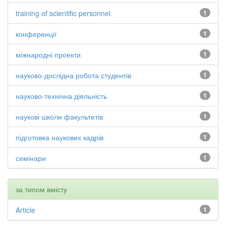
training of scientific personnel
1
конференції
1
міжнародні проекти
1
науково-дослідна робота студентів
1
науково-технічна діяльність
1
наукові школи факультетів
1
підготовка наукових кадрів
1
семінари
1
за типом вмісту
Article
1