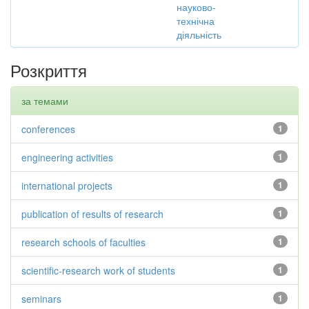
науково-
технічна
діяльність
Розкриття
за темами
conferences
1
engineering activities
1
international projects
1
publication of results of research
1
research schools of faculties
1
scientific-research work of students
1
seminars
1