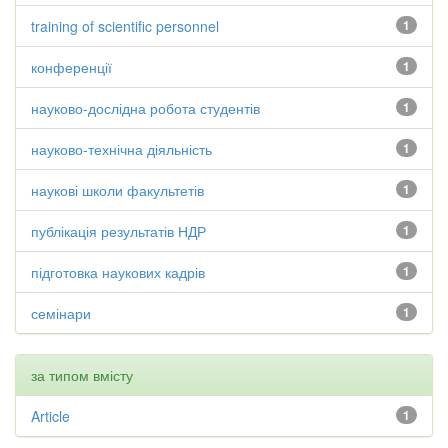
training of scientific personnel
1
конференції
1
науково-дослідна робота студентів
1
науково-технічна діяльність
1
наукові школи факультетів
1
публікація результатів НДР
1
підготовка наукових кадрів
1
семінари
1
за типом вмісту
Article
1