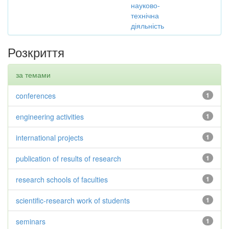
науково-
технічна
діяльність
Розкриття
за темами
conferences
1
engineering activities
1
international projects
1
publication of results of research
1
research schools of faculties
1
scientific-research work of students
1
seminars
1