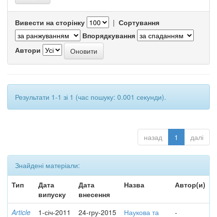
Вивести на сторінку
|
Сортування
Впорядкування
Автори
Результати 1-1 зі 1 (час пошуку: 0.001 секунди).
назад
1
далі
Знайдені матеріали:
Тип
Дата
Дата
Назва
Автор(и)
випуску
внесення
Article
1-січ-2011
24-гру-2015
Наукова та
-