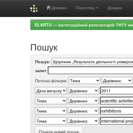
Домівка
Перегляд
Довідка
Skip
ELARTU — Інституційний репозитарій ТНТУ ім
navigation
Пошук
Пошук:
запит
Поточні фільтри:
Почати новий пошук