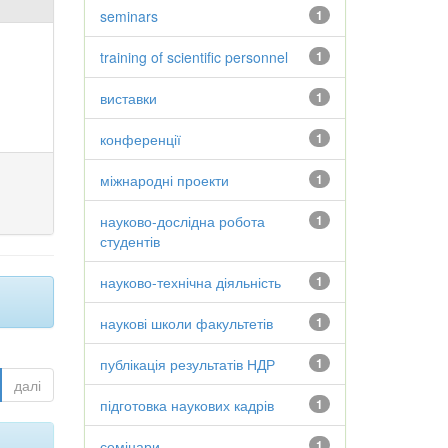
seminars
1
training of scientific personnel
1
виставки
1
конференції
1
міжнародні проекти
1
науково-дослідна робота
1
студентів
науково-технічна діяльність
1
наукові школи факультетів
1
публікація результатів НДР
1
далі
підготовка наукових кадрів
1
семінари
1