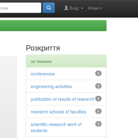
Вхід:
Мова
Розкриття
за темами
conferences
1
engineering activities
1
publication of results of research
1
research schools of faculties
1
scientific-research work of
1
students