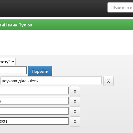
ені Івана Пулюя