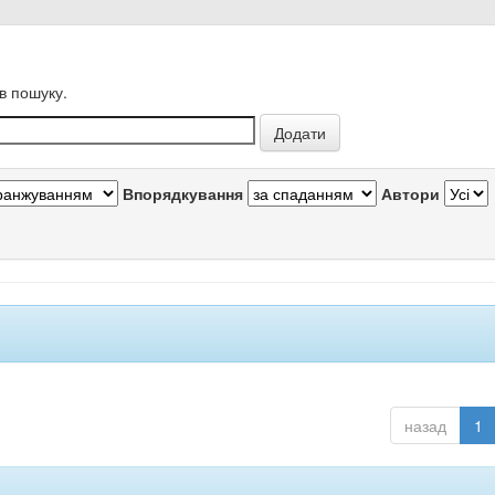
в пошуку.
Впорядкування
Автори
назад
1