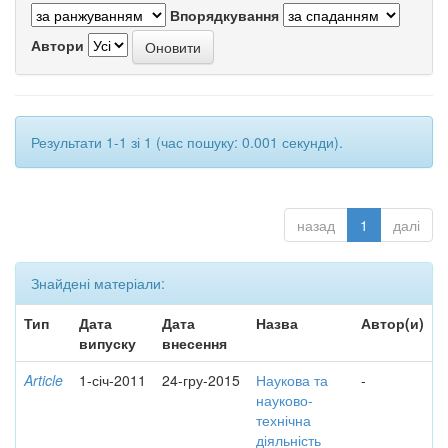
Впорядкування
Автори
Результати 1-1 зі 1 (час пошуку: 0.001 секунди).
назад
1
далі
Знайдені матеріали:
Тип
Дата
Дата
Назва
Автор(и)
випуску
внесення
Article
1-січ-2011
24-гру-2015
Наукова та
-
науково-
технічна
діяльність