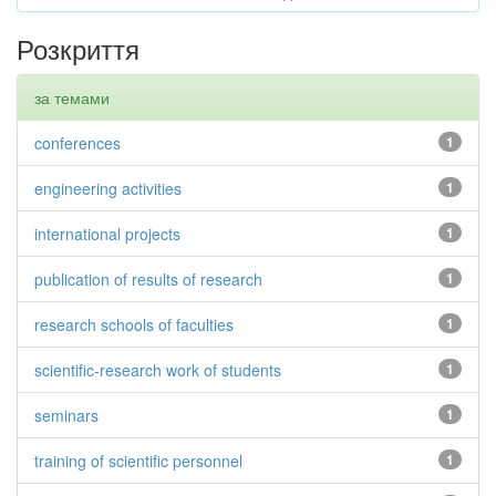
Розкриття
за темами
conferences
1
engineering activities
1
international projects
1
publication of results of research
1
research schools of faculties
1
scientific-research work of students
1
seminars
1
training of scientific personnel
1