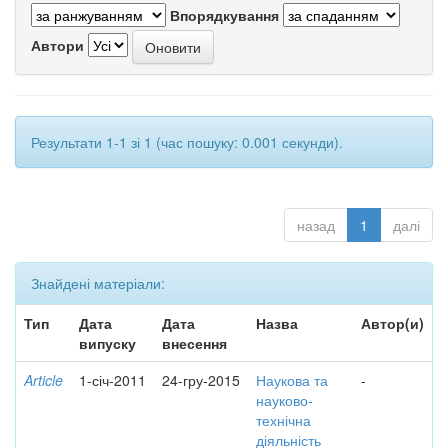
Впорядкування
Автори
Результати 1-1 зі 1 (час пошуку: 0.001 секунди).
назад
1
далі
Знайдені матеріали:
Тип
Дата
Дата
Назва
Автор(и)
випуску
внесення
Article
1-січ-2011
24-гру-2015
Наукова та
-
науково-
технічна
діяльність