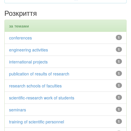
Розкриття
за темами
conferences
1
engineering activities
1
international projects
1
publication of results of research
1
research schools of faculties
1
scientific-research work of students
1
seminars
1
training of scientific personnel
1