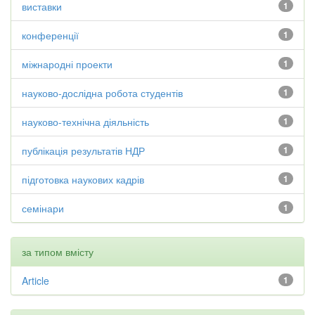
виставки
1
конференції
1
міжнародні проекти
1
науково-дослідна робота студентів
1
науково-технічна діяльність
1
публікація результатів НДР
1
підготовка наукових кадрів
1
семінари
1
за типом вмісту
Article
1