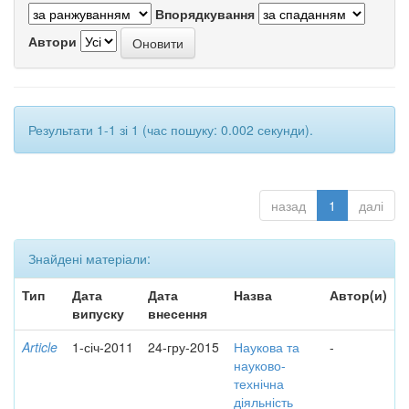
Впорядкування
Автори
Результати 1-1 зі 1 (час пошуку: 0.002 секунди).
назад
1
далі
Знайдені матеріали:
Тип
Дата
Дата
Назва
Автор(и)
випуску
внесення
Article
1-січ-2011
24-гру-2015
Наукова та
-
науково-
технічна
діяльність