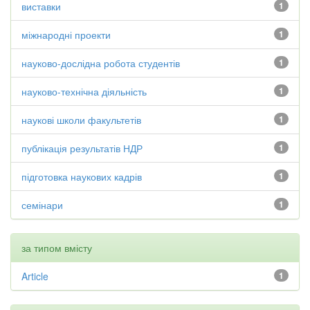
виставки
1
міжнародні проекти
1
науково-дослідна робота студентів
1
науково-технічна діяльність
1
наукові школи факультетів
1
публікація результатів НДР
1
підготовка наукових кадрів
1
семінари
1
за типом вмісту
Article
1