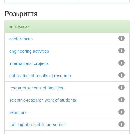
Розкриття
за темами
conferences
1
engineering activities
1
international projects
1
publication of results of research
1
research schools of faculties
1
scientific-research work of students
1
seminars
1
training of scientific personnel
1