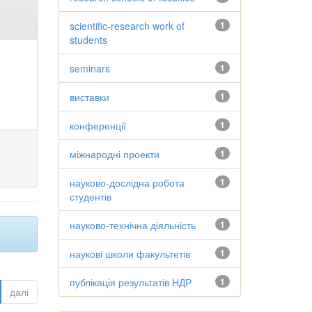
scientific-research work of
1
students
seminars
1
виставки
1
конференції
1
міжнародні проекти
1
науково-дослідна робота
1
студентів
науково-технічна діяльність
1
наукові школи факультетів
1
публікація результатів НДР
1
далі