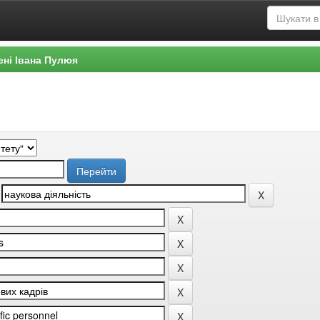
ені Івана Пулюя