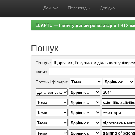
Домівка
Перегляд
Довідка
Skip
ELARTU — Інституційний репозитарій ТНТУ ім
navigation
Пошук
Пошук:
запит
Поточні фільтри: