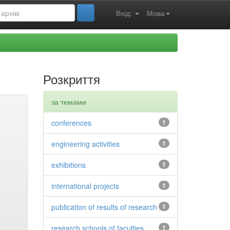
Вхід:
Мова
Розкриття
за темами
conferences
1
engineering activities
1
exhibitions
1
international projects
1
publication of results of research
1
research schools of faculties
1