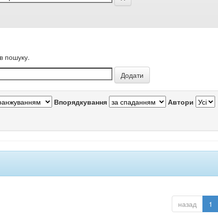
в пошуку.
Впорядкування
Автори
назад
1