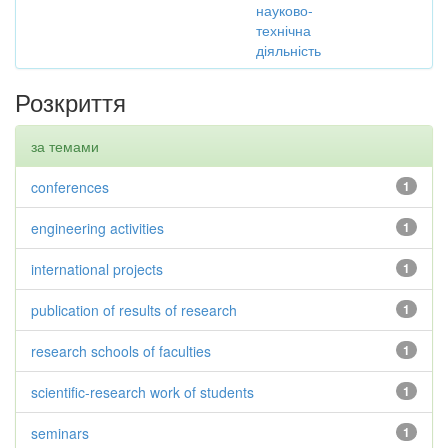
науково-
технічна
діяльність
Розкриття
за темами
conferences
1
engineering activities
1
international projects
1
publication of results of research
1
research schools of faculties
1
scientific-research work of students
1
seminars
1