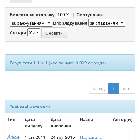
Вивести на сторінку
|
Сортування
Впорядкування
Автори
Результати 1-1 зі 1 (час пошуку: 0.002 секунди).
назад
1
далі
Знайдені матеріали:
Тип
Дата
Дата
Назва
Автор(и)
випуску
внесення
Article
1-січ-2011
24-гру-2015
Наукова та
-