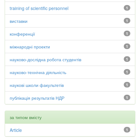
training of scientific personnel
1
виставки
1
конференції
1
міжнародні проекти
1
науково-дослідна робота студентів
1
науково-технічна діяльність
1
наукові школи факультетів
1
публікація результатів НДР
1
за типом вмісту
Article
1