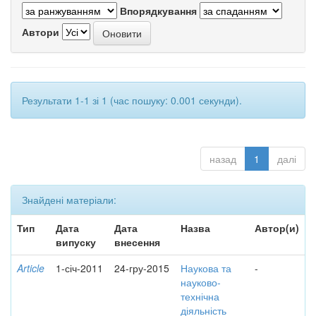
Впорядкування
Автори
Результати 1-1 зі 1 (час пошуку: 0.001 секунди).
назад
1
далі
Знайдені матеріали:
Тип
Дата
Дата
Назва
Автор(и)
випуску
внесення
Article
1-січ-2011
24-гру-2015
Наукова та
-
науково-
технічна
діяльність