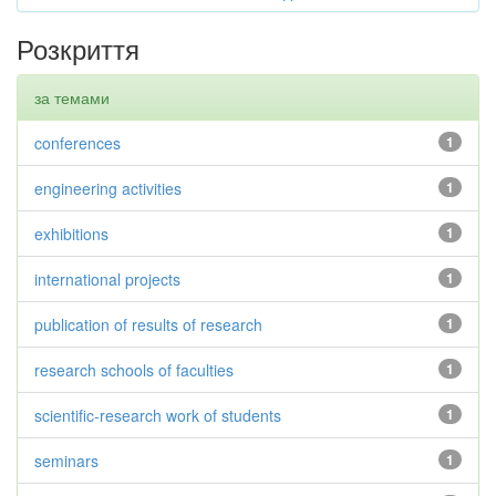
Розкриття
за темами
conferences
1
engineering activities
1
exhibitions
1
international projects
1
publication of results of research
1
research schools of faculties
1
scientific-research work of students
1
seminars
1