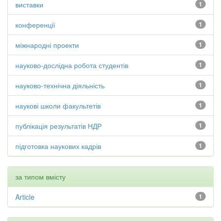
виставки
1
конференції
1
міжнародні проекти
1
науково-дослідна робота студентів
1
науково-технічна діяльність
1
наукові школи факультетів
1
публікація результатів НДР
1
підготовка наукових кадрів
1
за типом вмісту
Article
1