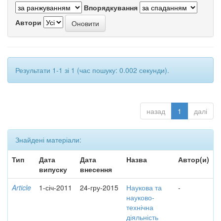
Впорядкування
Автори
Результати 1-1 зі 1 (час пошуку: 0.002 секунди).
назад
1
далі
Знайдені матеріали:
Тип
Дата
Дата
Назва
Автор(и)
випуску
внесення
Article
1-січ-2011
24-гру-2015
Наукова та
-
науково-
технічна
діяльність