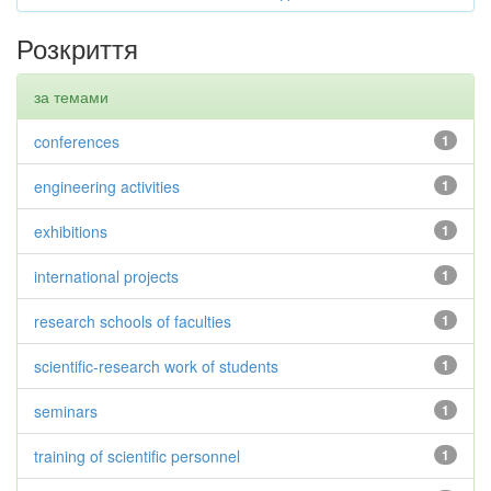
Розкриття
за темами
conferences
1
engineering activities
1
exhibitions
1
international projects
1
research schools of faculties
1
scientific-research work of students
1
seminars
1
training of scientific personnel
1