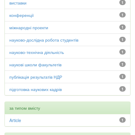
виставки
1
конференції
1
міжнародні проекти
1
науково-дослідна робота студентів
1
науково-технічна діяльність
1
наукові школи факультетів
1
публікація результатів НДР
1
підготовка наукових кадрів
1
за типом вмісту
Article
1