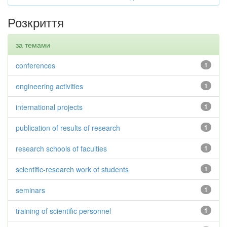
Розкриття
за темами
conferences
1
engineering activities
1
international projects
1
publication of results of research
1
research schools of faculties
1
scientific-research work of students
1
seminars
1
training of scientific personnel
1