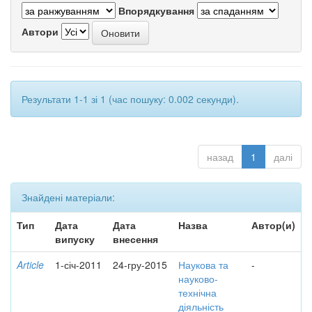
Впорядкування
Автори
Результати 1-1 зі 1 (час пошуку: 0.002 секунди).
назад
1
далі
Знайдені матеріали:
Тип
Дата
Дата
Назва
Автор(и)
випуску
внесення
Article
1-січ-2011
24-гру-2015
Наукова та
-
науково-
технічна
діяльність