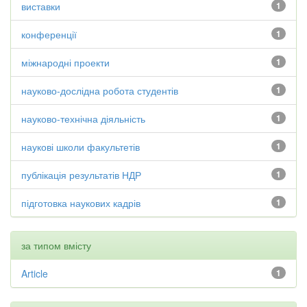
виставки
1
конференції
1
міжнародні проекти
1
науково-дослідна робота студентів
1
науково-технічна діяльність
1
наукові школи факультетів
1
публікація результатів НДР
1
підготовка наукових кадрів
1
за типом вмісту
Article
1