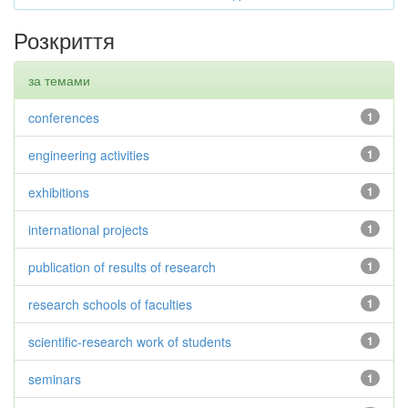
Розкриття
за темами
conferences
1
engineering activities
1
exhibitions
1
international projects
1
publication of results of research
1
research schools of faculties
1
scientific-research work of students
1
seminars
1