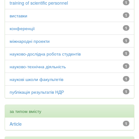
training of scientific personnel
1
виставки
1
конференції
1
міжнародні проекти
1
науково-дослідна робота студентів
1
науково-технічна діяльність
1
наукові школи факультетів
1
публікація результатів НДР
1
за типом вмісту
Article
1