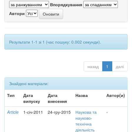
Впорядкування
Автори
Результати 1-1 зі 1 (час пошуку: 0.002 секунди).
назад
1
далі
Знайдені матеріали:
Тип
Дата
Дата
Назва
Автор(и)
випуску
внесення
Article
1-січ-2011
24-гру-2015
Наукова та
-
науково-
технічна
діяльність