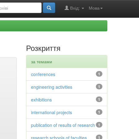
Вхід:
Мова
Розкриття
за темами
conferences
1
engineering activities
1
exhibitions
1
international projects
1
publication of results of research
1
research schools of faculties
1