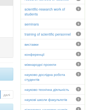
scientific-research work of
1
students
seminars
1
training of scientific personnel
1
виставки
1
конференції
1
міжнародні проекти
1
науково-дослідна робота
1
студентів
науково-технічна діяльність
1
далі
наукові школи факультетів
1
підготовка наукових кадрів
1