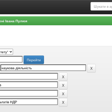
ені Івана Пулюя