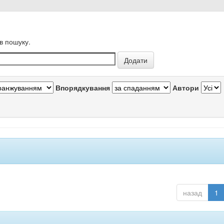
в пошуку.
Впорядкування
Автори
назад
1