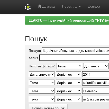
Домівка
Перегляд
Довідка
Skip
ELARTU — Інституційний репозитарій ТНТУ ім
navigation
Пошук
Пошук:
запит
Поточні фільтри:
Почати новий пошук