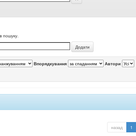
в пошуку.
Впорядкування
Автори
назад
1