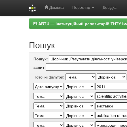
Домівка
Перегляд
Довідка
Skip
ELARTU — Інституційний репозитарій ТНТУ ім
navigation
Пошук
Пошук:
запит
Поточні фільтри: