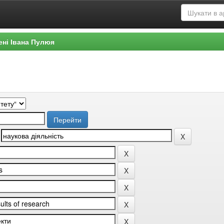
ені Івана Пулюя