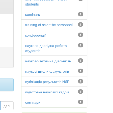
students
seminars
1
training of scientific personnel
1
конференції
1
науково-дослідна робота
1
студентів
науково-технічна діяльність
1
наукові школи факультетів
1
публікація результатів НДР
1
підготовка наукових кадрів
1
семінари
1
далі