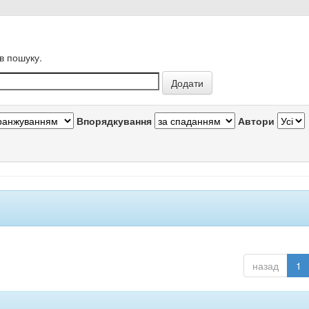
в пошуку.
Впорядкування
Автори
назад
1