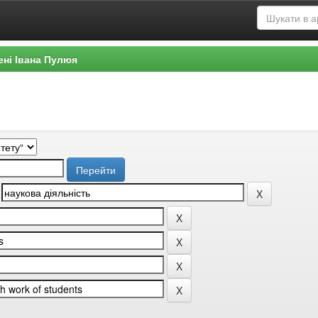
ені Івана Пулюя