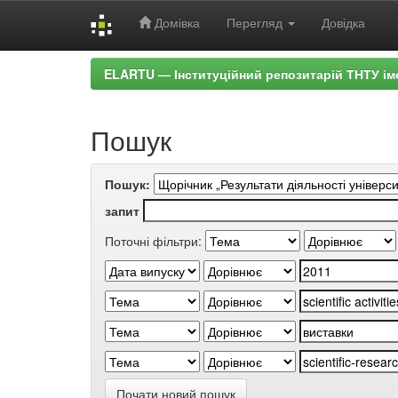
Домівка
Перегляд
Довідка
Skip
ELARTU — Інституційний репозитарій ТНТУ ім
navigation
Пошук
Пошук:
запит
Поточні фільтри:
Почати новий пошук