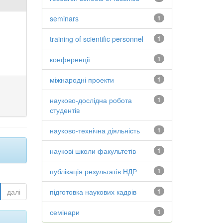
seminars
1
training of scientific personnel
1
конференції
1
міжнародні проекти
1
науково-дослідна робота
1
студентів
науково-технічна діяльність
1
наукові школи факультетів
1
публікація результатів НДР
1
далі
підготовка наукових кадрів
1
семінари
1