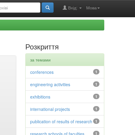
Вхід:
Мова
Розкриття
за темами
conferences
1
engineering activities
1
exhibitions
1
international projects
1
publication of results of research
1
research schools of faculties
1