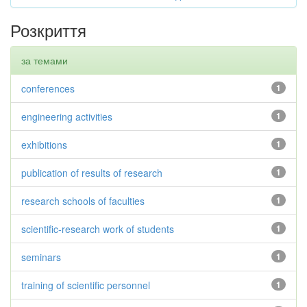
Розкриття
за темами
conferences
1
engineering activities
1
exhibitions
1
publication of results of research
1
research schools of faculties
1
scientific-research work of students
1
seminars
1
training of scientific personnel
1