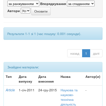
Впорядкування
Автори
Результати 1-1 зі 1 (час пошуку: 0.001 секунди).
назад
1
далі
Знайдені матеріали:
Тип
Дата
Дата
Назва
Автор(и)
випуску
внесення
Article
1-січ-2011
24-гру-2015
Наукова та
-
науково-
технічна
діяльність