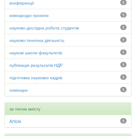
конференції
1
міжнародні проекти
1
науково-дослідна робота студентів
1
науково-технічна діяльність
1
наукові школи факультетів
1
публікація результатів НДР
1
підготовка наукових кадрів
1
семінари
1
за типом вмісту
Article
1