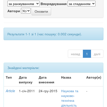
Впорядкування
Автори
Результати 1-1 зі 1 (час пошуку: 0.002 секунди).
назад
1
далі
Знайдені матеріали:
Тип
Дата
Дата
Назва
Автор(и)
випуску
внесення
Article
1-січ-2011
24-гру-2015
Наукова та
-
науково-
технічна
діяльність