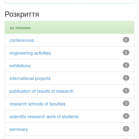
Розкриття
за темами
conferences
1
engineering activities
1
exhibitions
1
international projects
1
publication of results of research
1
research schools of faculties
1
scientific-research work of students
1
seminars
1