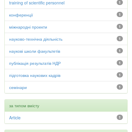
training of scientific personnel
1
конференції
1
міжнародні проекти
1
науково-технічна діяльність
1
наукові школи факультетів
1
публікація результатів НДР
1
підготовка наукових кадрів
1
семінари
1
за типом вмісту
Article
1