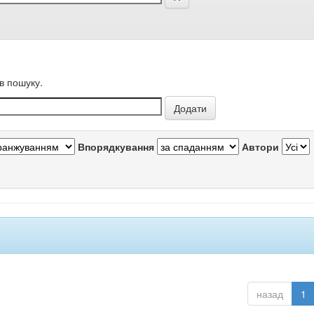
в пошуку.
Впорядкування
Автори
назад
1