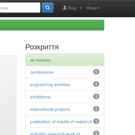
Вхід:
Мова
Розкриття
за темами
conferences
1
engineering activities
1
exhibitions
1
international projects
1
publication of results of research
1
scientific-research work of
1