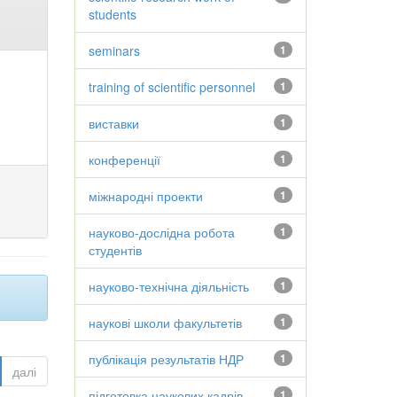
students
seminars
1
training of scientific personnel
1
виставки
1
конференції
1
міжнародні проекти
1
науково-дослідна робота
1
студентів
науково-технічна діяльність
1
наукові школи факультетів
1
публікація результатів НДР
1
далі
підготовка наукових кадрів
1