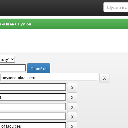
ені Івана Пулюя