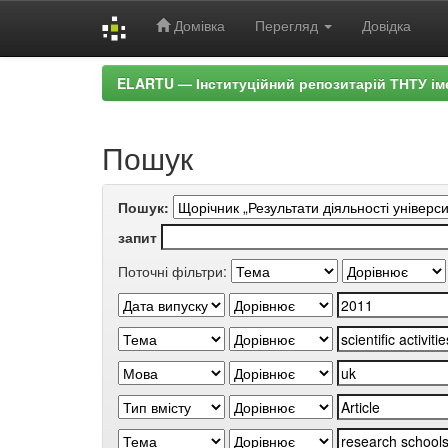
Домівка
Перегляд
Довідка
Skip
ELARTU — Інституційний репозитарій ТНТУ ім
navigation
Пошук
Пошук:
запит
Поточні фільтри: